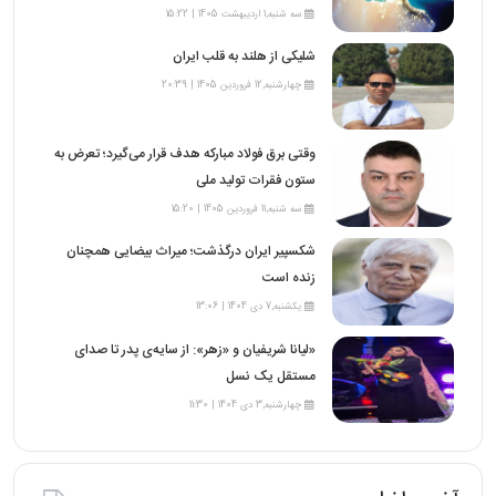
سه شنبه,1 اردیبهشت 1405 | 15:22
شلیکی از هلند به قلب ایران
چهارشنبه,12 فروردین 1405 | 20:39
وقتی برق فولاد مبارکه هدف قرار می‌گیرد؛ تعرض به
ستون فقرات تولید ملی
سه شنبه,11 فروردین 1405 | 15:20
شکسپیر ایران درگذشت؛ میراث بیضایی همچنان
زنده است
یکشنبه,7 دی 1404 | 13:06
«لیانا شریفیان و «زهر»: از سایه‌ی پدر تا صدای
مستقل یک نسل
چهارشنبه,3 دی 1404 | 11:30