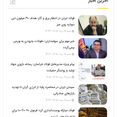
آخرین اخبار
فولاد ایران در انتظار برق و گاز؛ هدف ۳۰ میلیون تنی
دوباره روی میز
شنبه,17 مرداد 1405 | 13:34
خبر مهم برای سهامداران؛ «فولاد» به‌زودی به بورس
برمی‌گردد
شنبه,17 مرداد 1405 | 13:26
پیام ویژه مدیرعامل فولاد خراسان؛ رسانه، بازوی جهاد
تولید و روایتگر حقیقت
شنبه,17 مرداد 1405 | 12:51
سیمان ایران در محاصره رقبا؛ از انرژی گران تا تهدید
بازارهای صادراتی
شنبه,17 مرداد 1405 | 12:46
فولاد مبارکه پوست‌اندازی کرد؛ فرمول ۷۰-۲۰-۱۰ برای
فتح بازارهای آینده