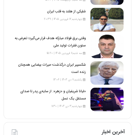
سه شنبه,1 اردیبهشت 1405 | 15:22
شلیکی از هلند به قلب ایران
چهارشنبه,12 فروردین 1405 | 20:39
وقتی برق فولاد مبارکه هدف قرار می‌گیرد؛ تعرض به
ستون فقرات تولید ملی
سه شنبه,11 فروردین 1405 | 15:20
شکسپیر ایران درگذشت؛ میراث بیضایی همچنان
زنده است
یکشنبه,7 دی 1404 | 13:06
«لیانا شریفیان و «زهر»: از سایه‌ی پدر تا صدای
مستقل یک نسل
چهارشنبه,3 دی 1404 | 11:30
آخرین اخبار