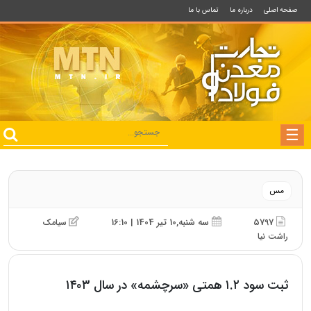
صفحه اصلی
درباره ما
تماس با ما
مس
5797
سه شنبه,10 تیر 1404 | 16:10
سیامک
راشت نیا
ثبت سود ۱.۲ همتی «سرچشمه» در سال ۱۴۰۳