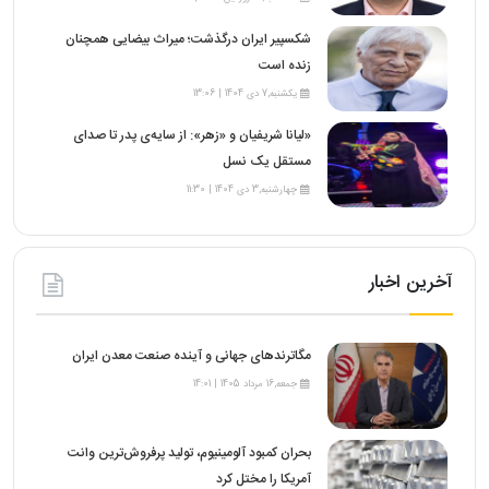
شکسپیر ایران درگذشت؛ میراث بیضایی همچنان
زنده است
یکشنبه,7 دی 1404 | 13:06
«لیانا شریفیان و «زهر»: از سایه‌ی پدر تا صدای
مستقل یک نسل
چهارشنبه,3 دی 1404 | 11:30
آخرین اخبار
مگاترندهای جهانی و آینده صنعت معدن ایران
جمعه,16 مرداد 1405 | 14:01
بحران کمبود آلومینیوم، تولید پرفروش‌ترین وانت
آمریکا را مختل کرد