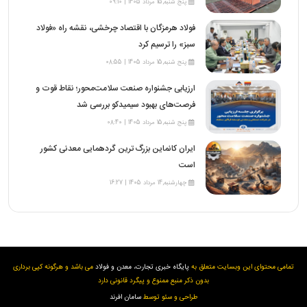
پنج شنبه,15 مرداد 1405 | 09:10
فولاد هرمزگان با اقتصاد چرخشی، نقشه راه «فولاد
سبز» را ترسیم کرد
پنج شنبه,15 مرداد 1405 | 08:55
ارزیابی جشنواره صنعت سلامت‌محور؛ نقاط قوت و
فرصت‌های بهبود سیمیدکو بررسی شد
پنج شنبه,15 مرداد 1405 | 08:40
ایران کانماین بزرگ ترین گردهمایی معدنی کشور
است
چهارشنبه,14 مرداد 1405 | 16:27
تمامی محتوای این وبسایت متعلق به
پایگاه خبری تجارت، معدن و فولاد
می باشد و هرگونه کپی برداری
بدون ذکر منبع ممنوع و پیگرد قانونی دارد
طراحی و سئو توسط
سامان افرند