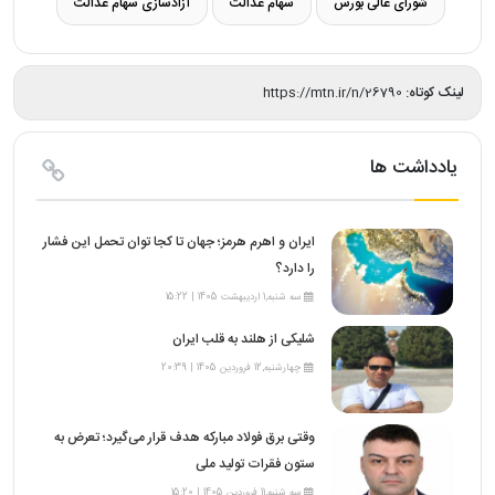
شورای عالی بورس
سهام عدالت
آزادسازی سهام عدالت
لینک کوتاه:
https://mtn.ir/n/26790
یادداشت ها
ایران و اهرم هرمز؛ جهان تا کجا توان تحمل این فشار
را دارد؟
سه شنبه,1 اردیبهشت 1405 | 15:22
شلیکی از هلند به قلب ایران
چهارشنبه,12 فروردین 1405 | 20:39
وقتی برق فولاد مبارکه هدف قرار می‌گیرد؛ تعرض به
ستون فقرات تولید ملی
سه شنبه,11 فروردین 1405 | 15:20