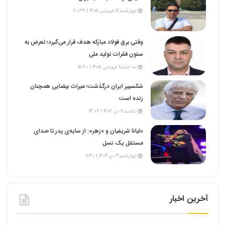
چهارشنبه,12 فروردین 1405 | 20:39
وقتی برق فولاد مبارکه هدف قرار می‌گیرد؛ تعرض به
ستون فقرات تولید ملی
سه شنبه,11 فروردین 1405 | 15:20
شکسپیر ایران درگذشت؛ میراث بیضایی همچنان
زنده است
یکشنبه,7 دی 1404 | 13:06
«لیانا شریفیان و «زهر»: از سایه‌ی پدر تا صدای
مستقل یک نسل
چهارشنبه,3 دی 1404 | 11:30
آخرین اخبار