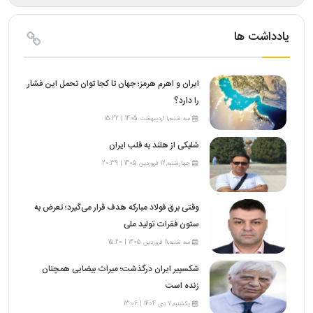
یادداشت ها
ایران و اهرم هرمز؛ جهان تا کجا توان تحمل این فشار
را دارد؟
سه شنبه,1 اردیبهشت 1405 | 15:22
شلیکی از هلند به قلب ایران
چهارشنبه,12 فروردین 1405 | 20:39
وقتی برق فولاد مبارکه هدف قرار می‌گیرد؛ تعرض به
ستون فقرات تولید ملی
سه شنبه,11 فروردین 1405 | 15:20
شکسپیر ایران درگذشت؛ میراث بیضایی همچنان
زنده است
یکشنبه,7 دی 1404 | 13:06