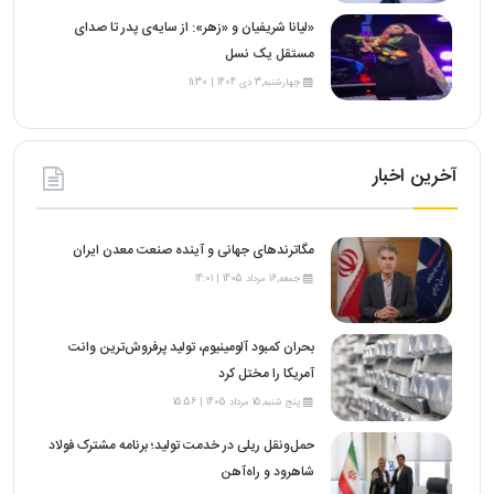
«لیانا شریفیان و «زهر»: از سایه‌ی پدر تا صدای
مستقل یک نسل
چهارشنبه,3 دی 1404 | 11:30
آخرین اخبار
مگاترندهای جهانی و آینده صنعت معدن ایران
جمعه,16 مرداد 1405 | 14:01
بحران کمبود آلومینیوم، تولید پرفروش‌ترین وانت
آمریکا را مختل کرد
پنج شنبه,15 مرداد 1405 | 15:56
حمل‌ونقل ریلی در خدمت تولید؛ برنامه مشترک فولاد
شاهرود و راه‌آهن