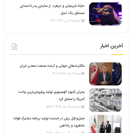
«لیانا شریفیان و «زهر»: از سایه‌ی پدر تا صدای
مستقل یک نسل
چهارشنبه,3 دی 1404 | 11:30
آخرین اخبار
مگاترندهای جهانی و آینده صنعت معدن ایران
جمعه,16 مرداد 1405 | 14:01
بحران کمبود آلومینیوم، تولید پرفروش‌ترین وانت
آمریکا را مختل کرد
پنج شنبه,15 مرداد 1405 | 15:56
حمل‌ونقل ریلی در خدمت تولید؛ برنامه مشترک فولاد
شاهرود و راه‌آهن