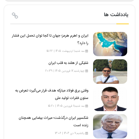
یادداشت ها
ایران و اهرم هرمز؛ جهان تا کجا توان تحمل این فشار
را دارد؟
سه شنبه,1 اردیبهشت 1405 | 15:22
شلیکی از هلند به قلب ایران
چهارشنبه,12 فروردین 1405 | 20:39
وقتی برق فولاد مبارکه هدف قرار می‌گیرد؛ تعرض به
ستون فقرات تولید ملی
سه شنبه,11 فروردین 1405 | 15:20
شکسپیر ایران درگذشت؛ میراث بیضایی همچنان
زنده است
یکشنبه,7 دی 1404 | 13:06