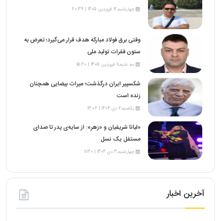
چهارشنبه,12 فروردین 1405 | 20:39
وقتی برق فولاد مبارکه هدف قرار می‌گیرد؛ تعرض به
ستون فقرات تولید ملی
سه شنبه,11 فروردین 1405 | 15:20
شکسپیر ایران درگذشت؛ میراث بیضایی همچنان
زنده است
یکشنبه,7 دی 1404 | 13:06
«لیانا شریفیان و «زهر»: از سایه‌ی پدر تا صدای
مستقل یک نسل
چهارشنبه,3 دی 1404 | 11:30
آخرین اخبار