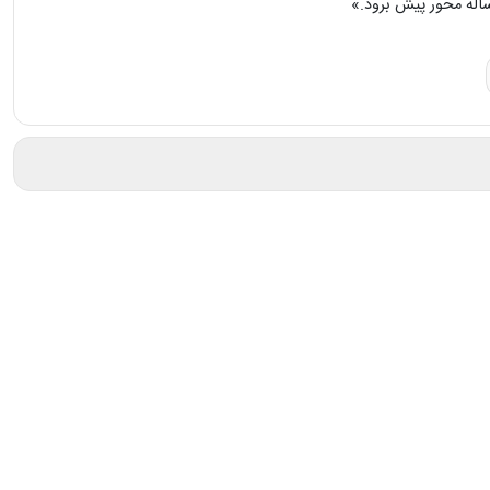
أله‌ محور پیش برود.»