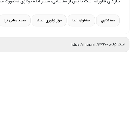
نیازهای فناورانه است تا پس از شناسایی، مسیر ایده‌ پردازی به‌صورت مس
معدنکاری
جشنواره ایما
مرکز نوآوری ایمینو
مجید وفایی‌ فرد
لینک کوتاه:
https://mtn.ir/n/27970