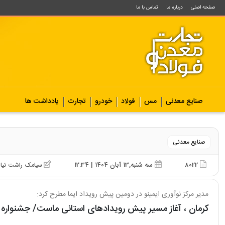
صفحه اصلی
درباره ما
تماس با ما
صنایع معدنی
مس
فولاد
خودرو
تجارت
یادداشت ها
صنایع معدنی
8022
سه شنبه,13 آبان 1404 | 12:34
سیامک راشت نیا
مدیر مرکز نوآوری ایمینو در دومین پیش‌ رویداد ایما مطرح کرد:
کرمان ، آغاز مسیر پیش‌ رویدادهای استانی ماست/ جشنواره 