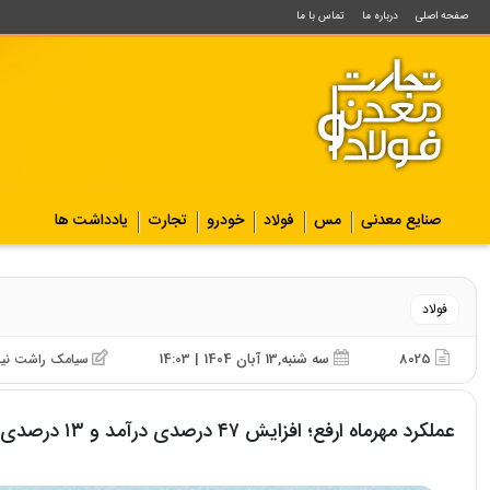
صفحه اصلی
درباره ما
تماس با ما
صنایع معدنی
مس
فولاد
خودرو
تجارت
یادداشت ها
فولاد
8025
سه شنبه,13 آبان 1404 | 14:03
سیامک راشت نیا
عملکرد مهرماه ارفع؛ افزایش ۴۷ درصدی درآمد و ۱۳ درصدی تولید