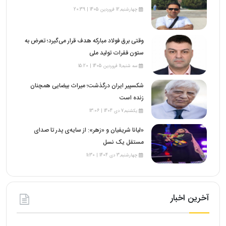
چهارشنبه,12 فروردین 1405 | 20:39
وقتی برق فولاد مبارکه هدف قرار می‌گیرد؛ تعرض به
ستون فقرات تولید ملی
سه شنبه,11 فروردین 1405 | 15:20
شکسپیر ایران درگذشت؛ میراث بیضایی همچنان
زنده است
یکشنبه,7 دی 1404 | 13:06
«لیانا شریفیان و «زهر»: از سایه‌ی پدر تا صدای
مستقل یک نسل
چهارشنبه,3 دی 1404 | 11:30
آخرین اخبار