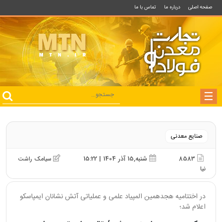
صفحه اصلی
درباره ما
تماس با ما
صنایع معدنی
8583
شنبه,15 آذر 1404 | 15:22
سیامک راشت
نیا
در اختتامیه هجدهمین المپیاد علمی و عملیاتی آتش‌ نشانان ایمپاسکو
اعلام شد؛