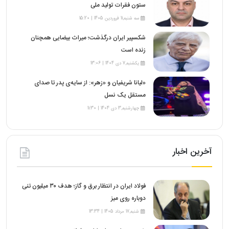
ستون فقرات تولید ملی
سه شنبه,11 فروردین 1405 | 15:20
شکسپیر ایران درگذشت؛ میراث بیضایی همچنان
زنده است
یکشنبه,7 دی 1404 | 13:06
«لیانا شریفیان و «زهر»: از سایه‌ی پدر تا صدای
مستقل یک نسل
چهارشنبه,3 دی 1404 | 11:30
آخرین اخبار
فولاد ایران در انتظار برق و گاز؛ هدف ۳۰ میلیون تنی
دوباره روی میز
شنبه,17 مرداد 1405 | 13:34