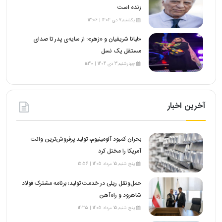
زنده است
یکشنبه,7 دی 1404 | 13:06
«لیانا شریفیان و «زهر»: از سایه‌ی پدر تا صدای
مستقل یک نسل
چهارشنبه,3 دی 1404 | 11:30
آخرین اخبار
بحران کمبود آلومینیوم، تولید پرفروش‌ترین وانت
آمریکا را مختل کرد
پنج شنبه,15 مرداد 1405 | 15:56
حمل‌ونقل ریلی در خدمت تولید؛ برنامه مشترک فولاد
شاهرود و راه‌آهن
پنج شنبه,15 مرداد 1405 | 14:35