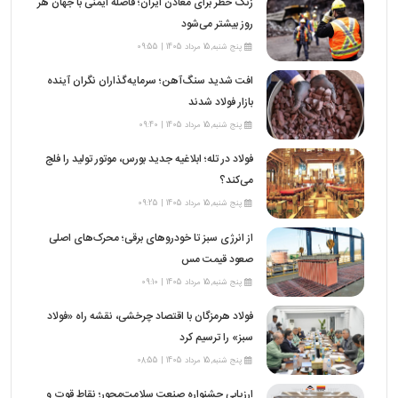
زنگ خطر برای معادن ایران؛ فاصله ایمنی با جهان هر
روز بیشتر می‌شود
پنج شنبه,15 مرداد 1405 | 09:55
افت شدید سنگ‌آهن؛ سرمایه‌گذاران نگران آینده
بازار فولاد شدند
پنج شنبه,15 مرداد 1405 | 09:40
فولاد در تله؛ ابلاغیه جدید بورس، موتور تولید را فلج
می‌کند؟
پنج شنبه,15 مرداد 1405 | 09:25
از انرژی سبز تا خودروهای برقی؛ محرک‌های اصلی
صعود قیمت مس
پنج شنبه,15 مرداد 1405 | 09:10
فولاد هرمزگان با اقتصاد چرخشی، نقشه راه «فولاد
سبز» را ترسیم کرد
پنج شنبه,15 مرداد 1405 | 08:55
ارزیابی جشنواره صنعت سلامت‌محور؛ نقاط قوت و