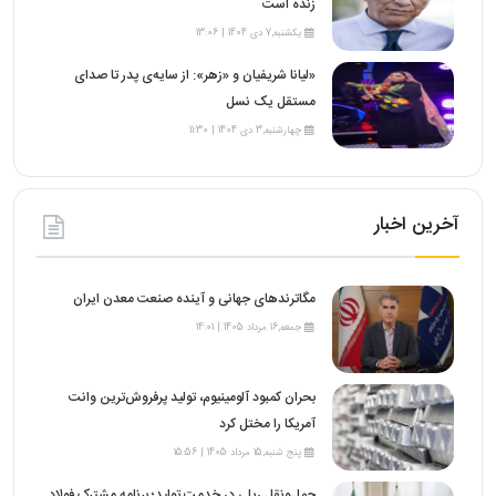
زنده است
یکشنبه,7 دی 1404 | 13:06
«لیانا شریفیان و «زهر»: از سایه‌ی پدر تا صدای
مستقل یک نسل
چهارشنبه,3 دی 1404 | 11:30
آخرین اخبار
مگاترندهای جهانی و آینده صنعت معدن ایران
جمعه,16 مرداد 1405 | 14:01
بحران کمبود آلومینیوم، تولید پرفروش‌ترین وانت
آمریکا را مختل کرد
پنج شنبه,15 مرداد 1405 | 15:56
حمل‌ونقل ریلی در خدمت تولید؛ برنامه مشترک فولاد