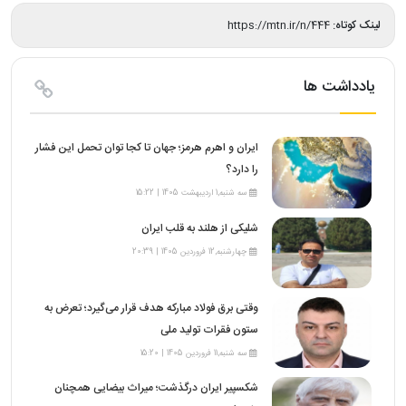
لینک کوتاه:
https://mtn.ir/n/444
یادداشت ها
ایران و اهرم هرمز؛ جهان تا کجا توان تحمل این فشار
را دارد؟
سه شنبه,1 اردیبهشت 1405 | 15:22
شلیکی از هلند به قلب ایران
چهارشنبه,12 فروردین 1405 | 20:39
وقتی برق فولاد مبارکه هدف قرار می‌گیرد؛ تعرض به
ستون فقرات تولید ملی
سه شنبه,11 فروردین 1405 | 15:20
شکسپیر ایران درگذشت؛ میراث بیضایی همچنان