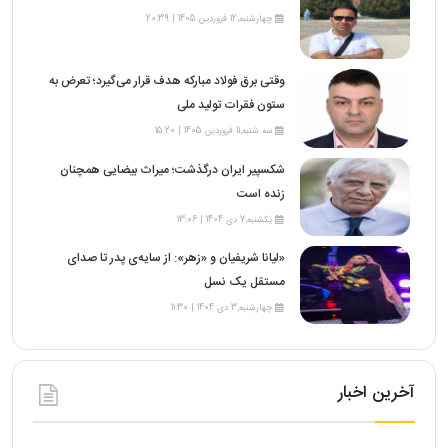
چهارشنبه,12 فروردین 1405 | 20:39
وقتی برق فولاد مبارکه هدف قرار می‌گیرد؛ تعرض به
ستون فقرات تولید ملی
سه شنبه,11 فروردین 1405 | 15:20
شکسپیر ایران درگذشت؛ میراث بیضایی همچنان
زنده است
یکشنبه,7 دی 1404 | 13:06
«لیانا شریفیان و «زهر»: از سایه‌ی پدر تا صدای
مستقل یک نسل
چهارشنبه,3 دی 1404 | 11:30
آخرین اخبار