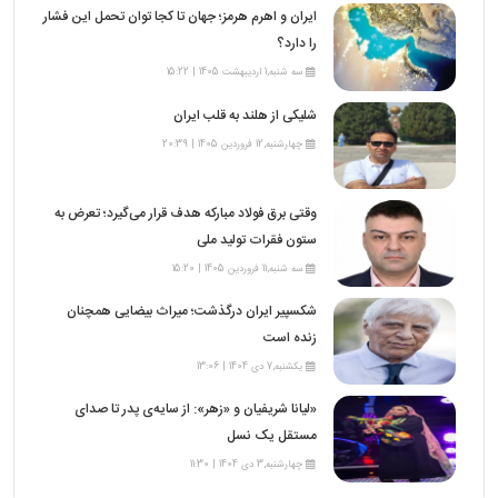
ایران و اهرم هرمز؛ جهان تا کجا توان تحمل این فشار
را دارد؟
سه شنبه,1 اردیبهشت 1405 | 15:22
شلیکی از هلند به قلب ایران
چهارشنبه,12 فروردین 1405 | 20:39
وقتی برق فولاد مبارکه هدف قرار می‌گیرد؛ تعرض به
ستون فقرات تولید ملی
سه شنبه,11 فروردین 1405 | 15:20
شکسپیر ایران درگذشت؛ میراث بیضایی همچنان
زنده است
یکشنبه,7 دی 1404 | 13:06
«لیانا شریفیان و «زهر»: از سایه‌ی پدر تا صدای
مستقل یک نسل
چهارشنبه,3 دی 1404 | 11:30