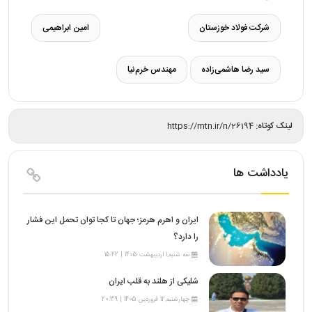
شرکت فولاد خوزستان
امین ابراهیمی
سید رضا هاشمی‌زاده
مهندس خرم‌نیا
لینک کوتاه:
https://mtn.ir/n/26194
یادداشت ها
ایران و اهرم هرمز؛ جهان تا کجا توان تحمل این فشار
را دارد؟
سه شنبه,1 اردیبهشت 1405 | 15:22
شلیکی از هلند به قلب ایران
چهارشنبه,12 فروردین 1405 | 20:39