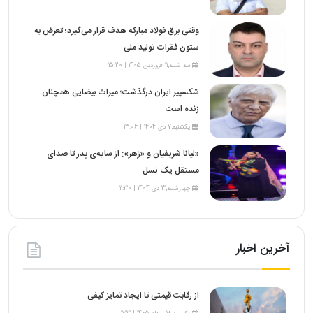
وقتی برق فولاد مبارکه هدف قرار می‌گیرد؛ تعرض به
ستون فقرات تولید ملی
سه شنبه,11 فروردین 1405 | 15:20
شکسپیر ایران درگذشت؛ میراث بیضایی همچنان
زنده است
یکشنبه,7 دی 1404 | 13:06
«لیانا شریفیان و «زهر»: از سایه‌ی پدر تا صدای
مستقل یک نسل
چهارشنبه,3 دی 1404 | 11:30
آخرین اخبار
از رقابت قیمتی تا ایجاد تمایز کیفی