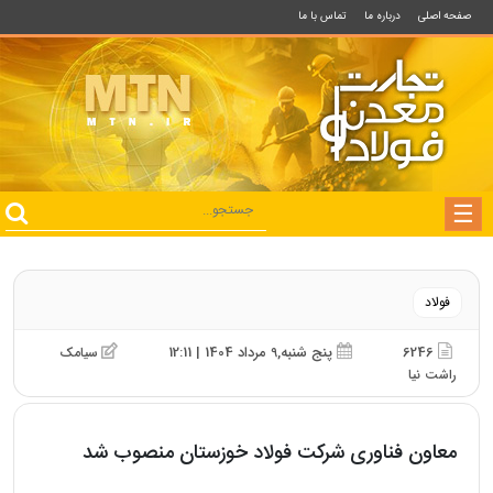
صفحه اصلی
درباره ما
تماس با ما
فولاد
6246
پنج شنبه,9 مرداد 1404 | 12:11
سیامک
راشت نیا
معاون فناوری شرکت فولاد خوزستان منصوب شد