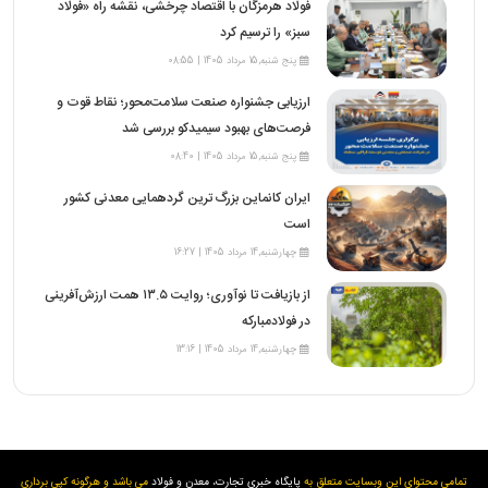
فولاد هرمزگان با اقتصاد چرخشی، نقشه راه «فولاد
سبز» را ترسیم کرد
پنج شنبه,15 مرداد 1405 | 08:55
ارزیابی جشنواره صنعت سلامت‌محور؛ نقاط قوت و
فرصت‌های بهبود سیمیدکو بررسی شد
پنج شنبه,15 مرداد 1405 | 08:40
ایران کانماین بزرگ ترین گردهمایی معدنی کشور
است
چهارشنبه,14 مرداد 1405 | 16:27
از بازیافت تا نوآوری؛ روایت ۱۳.۵ همت ارزش‌آفرینی
در فولادمبارکه
چهارشنبه,14 مرداد 1405 | 13:16
تمامی محتوای این وبسایت متعلق به
پایگاه خبری تجارت، معدن و فولاد
می باشد و هرگونه کپی برداری