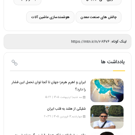
چالش‌ های صنعت معدن
هوشمندسازی ماشین‌ آلات
لینک کوتاه:
https://mtn.ir/n/28476
یادداشت ها
ایران و اهرم هرمز؛ جهان تا کجا توان تحمل این فشار
را دارد؟
سه شنبه,1 اردیبهشت 1405 | 15:22
شلیکی از هلند به قلب ایران
چهارشنبه,12 فروردین 1405 | 20:39