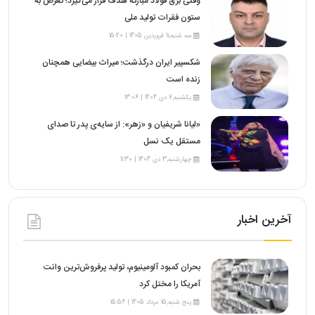
وقتی برق فولاد مبارکه هدف قرار می‌گیرد؛ تعرض به
ستون فقرات تولید ملی
سه شنبه,11 فروردین 1405 | 15:20
شکسپیر ایران درگذشت؛ میراث بیضایی همچنان
زنده است
یکشنبه,7 دی 1404 | 13:06
«لیانا شریفیان و «زهر»: از سایه‌ی پدر تا صدای
مستقل یک نسل
چهارشنبه,3 دی 1404 | 11:30
آخرین اخبار
بحران کمبود آلومینیوم، تولید پرفروش‌ترین وانت
آمریکا را مختل کرد
پنج شنبه,15 مرداد 1405 | 15:56