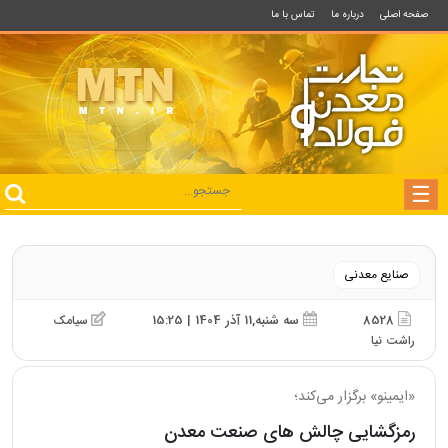
صفحه اصلی
درباره ما
تماس با ما
صنایع معدنی
8528
سه شنبه,11 آذر 1404 | 15:25
سیامک
راشت نیا
«ایمینو» برگزار می‌کند؛
رمزگشایی چالش‌ های صنعت معدن