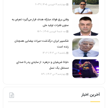
چهارشنبه,12 فروردین 1405 | 20:39
وقتی برق فولاد مبارکه هدف قرار می‌گیرد؛ تعرض به
ستون فقرات تولید ملی
سه شنبه,11 فروردین 1405 | 15:20
شکسپیر ایران درگذشت؛ میراث بیضایی همچنان
زنده است
یکشنبه,7 دی 1404 | 13:06
«لیانا شریفیان و «زهر»: از سایه‌ی پدر تا صدای
مستقل یک نسل
چهارشنبه,3 دی 1404 | 11:30
آخرین اخبار