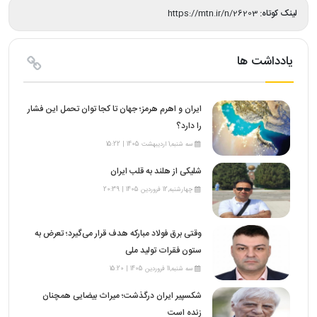
لینک کوتاه:
https://mtn.ir/n/26203
یادداشت ها
ایران و اهرم هرمز؛ جهان تا کجا توان تحمل این فشار
را دارد؟
سه شنبه,1 اردیبهشت 1405 | 15:22
شلیکی از هلند به قلب ایران
چهارشنبه,12 فروردین 1405 | 20:39
وقتی برق فولاد مبارکه هدف قرار می‌گیرد؛ تعرض به
ستون فقرات تولید ملی
سه شنبه,11 فروردین 1405 | 15:20
شکسپیر ایران درگذشت؛ میراث بیضایی همچنان
زنده است