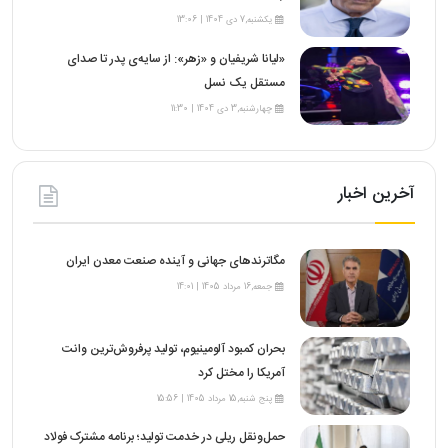
یکشنبه,7 دی 1404 | 13:06
«لیانا شریفیان و «زهر»: از سایه‌ی پدر تا صدای
مستقل یک نسل
چهارشنبه,3 دی 1404 | 11:30
آخرین اخبار
مگاترندهای جهانی و آینده صنعت معدن ایران
جمعه,16 مرداد 1405 | 14:01
بحران کمبود آلومینیوم، تولید پرفروش‌ترین وانت
آمریکا را مختل کرد
پنج شنبه,15 مرداد 1405 | 15:56
حمل‌ونقل ریلی در خدمت تولید؛ برنامه مشترک فولاد