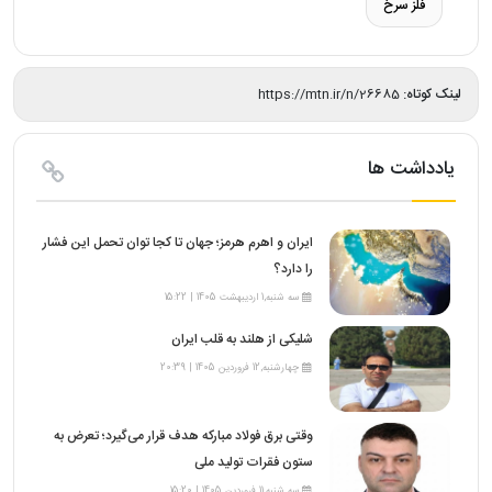
فلز سرخ
لینک کوتاه:
https://mtn.ir/n/26685
یادداشت ها
ایران و اهرم هرمز؛ جهان تا کجا توان تحمل این فشار
را دارد؟
سه شنبه,1 اردیبهشت 1405 | 15:22
شلیکی از هلند به قلب ایران
چهارشنبه,12 فروردین 1405 | 20:39
وقتی برق فولاد مبارکه هدف قرار می‌گیرد؛ تعرض به
ستون فقرات تولید ملی
سه شنبه,11 فروردین 1405 | 15:20