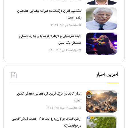
شکسپیر ایران درگذشت؛ میراث بیضایی همچنان
زنده است
یکشنبه,7 دی 1404 | 13:06
«لیانا شریفیان و «زهر»: از سایه‌ی پدر تا صدای
مستقل یک نسل
چهارشنبه,3 دی 1404 | 11:30
آخرین اخبار
ایران کانماین بزرگ ترین گردهمایی معدنی کشور
است
چهارشنبه,14 مرداد 1405 | 16:27
از بازیافت تا نوآوری؛ روایت ۱۳.۵ همت ارزش‌آفرینی
در فولادمبارکه