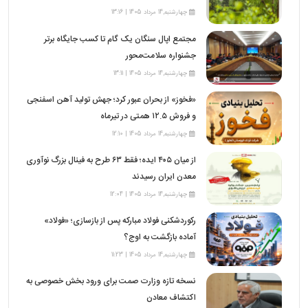
چهارشنبه,14 مرداد 1405 | 13:16
مجتمع اپال سنگان یک گام تا کسب جایگاه برتر
جشنواره سلامت‌محور
چهارشنبه,14 مرداد 1405 | 13:11
«فخوز» از بحران عبور کرد؛ جهش تولید آهن اسفنجی
و فروش ۱۲.۵ همتی در تیرماه
چهارشنبه,14 مرداد 1405 | 12:10
از میان ۴۰۵ ایده؛ فقط ۶۳ طرح به فینال بزرگ نوآوری
معدن ایران رسیدند
چهارشنبه,14 مرداد 1405 | 12:04
رکوردشکنی فولاد مبارکه پس از بازسازی؛ «فولاد»
آماده بازگشت به اوج؟
چهارشنبه,14 مرداد 1405 | 11:23
نسخه تازه وزارت صمت برای ورود بخش خصوصی به
اکتشاف معادن