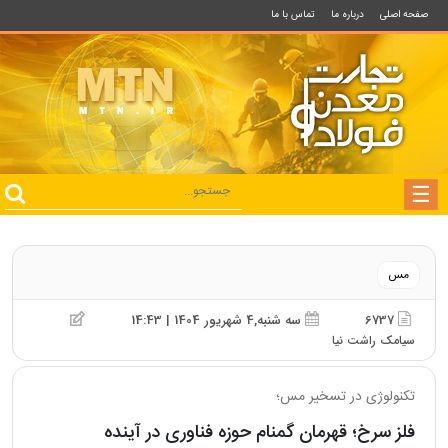
صفحه اصلی
درباره ما
تماس با ما
مس
6737
سه شنبه,4 شهریور 1404 | 14:43
سیامک راشت نیا
تکنولوژی در تسخیر مس؛
فلز سرخ؛ قهرمان گمنام حوزه فناوری در آینده