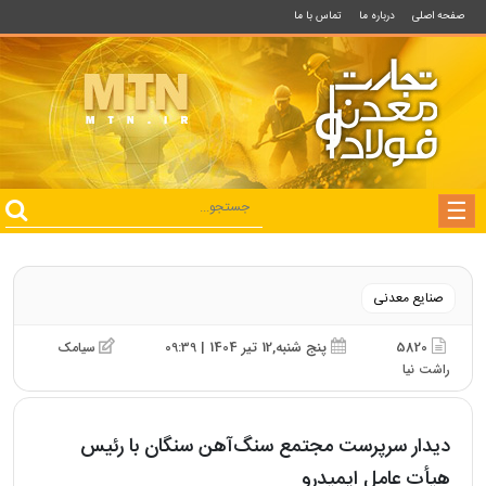
صفحه اصلی
درباره ما
تماس با ما
صنایع معدنی
5820
پنج شنبه,12 تیر 1404 | 09:39
سیامک
راشت نیا
دیدار سرپرست مجتمع سنگ‌آهن سنگان با رئیس
هیأت عامل ایمیدرو