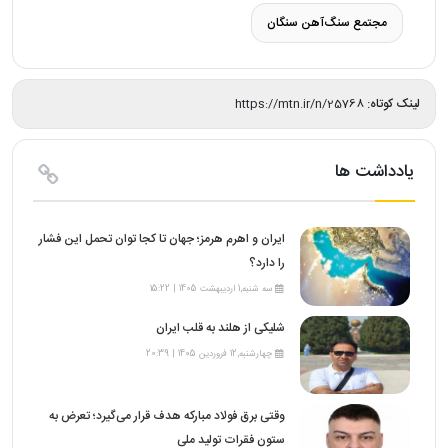
مجتمع سنگ‌آهن سنگان
لینک کوتاه:
https://mtn.ir/n/25768
یادداشت ها
ایران و اهرم هرمز؛ جهان تا کجا توان تحمل این فشار
را دارد؟
سه شنبه,1 اردیبهشت 1405 | 15:22
شلیکی از هلند به قلب ایران
چهارشنبه,12 فروردین 1405 | 20:39
وقتی برق فولاد مبارکه هدف قرار می‌گیرد؛ تعرض به
ستون فقرات تولید ملی