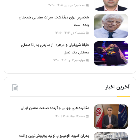
سه شنبه,11 فروردین 1405 | 15:20
شکسپیر ایران درگذشت؛ میراث بیضایی همچنان
زنده است
یکشنبه,7 دی 1404 | 13:06
«لیانا شریفیان و «زهر»: از سایه‌ی پدر تا صدای
مستقل یک نسل
چهارشنبه,3 دی 1404 | 11:30
آخرین اخبار
مگاترندهای جهانی و آینده صنعت معدن ایران
جمعه,16 مرداد 1405 | 14:01
بحران کمبود آلومینیوم، تولید پرفروش‌ترین وانت