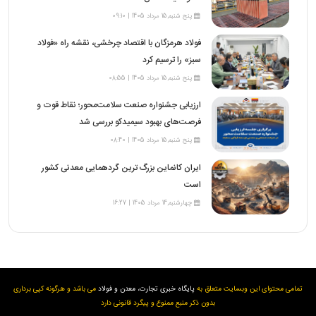
پنج شنبه,15 مرداد 1405 | 09:10
فولاد هرمزگان با اقتصاد چرخشی، نقشه راه «فولاد
سبز» را ترسیم کرد
پنج شنبه,15 مرداد 1405 | 08:55
ارزیابی جشنواره صنعت سلامت‌محور؛ نقاط قوت و
فرصت‌های بهبود سیمیدکو بررسی شد
پنج شنبه,15 مرداد 1405 | 08:40
ایران کانماین بزرگ ترین گردهمایی معدنی کشور
است
چهارشنبه,14 مرداد 1405 | 16:27
تمامی محتوای این وبسایت متعلق به
پایگاه خبری تجارت، معدن و فولاد
می باشد و هرگونه کپی برداری
بدون ذکر منبع ممنوع و پیگرد قانونی دارد