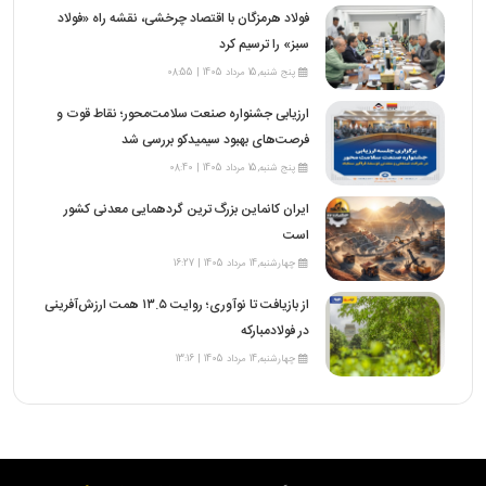
فولاد هرمزگان با اقتصاد چرخشی، نقشه راه «فولاد
سبز» را ترسیم کرد
پنج شنبه,15 مرداد 1405 | 08:55
ارزیابی جشنواره صنعت سلامت‌محور؛ نقاط قوت و
فرصت‌های بهبود سیمیدکو بررسی شد
پنج شنبه,15 مرداد 1405 | 08:40
ایران کانماین بزرگ ترین گردهمایی معدنی کشور
است
چهارشنبه,14 مرداد 1405 | 16:27
از بازیافت تا نوآوری؛ روایت ۱۳.۵ همت ارزش‌آفرینی
در فولادمبارکه
چهارشنبه,14 مرداد 1405 | 13:16