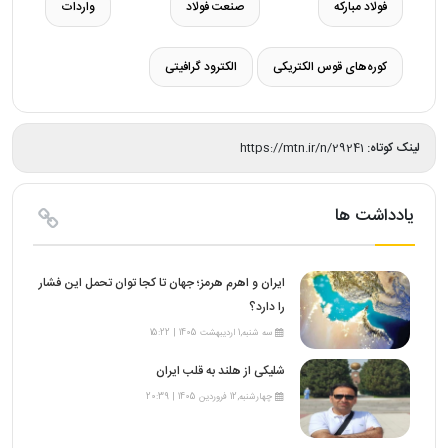
فولاد مبارکه
صنعت فولاد
واردات
کوره‌های قوس الکتریکی
الکترود گرافیتی
لینک کوتاه:
https://mtn.ir/n/29241
یادداشت ها
ایران و اهرم هرمز؛ جهان تا کجا توان تحمل این فشار
را دارد؟
سه شنبه,1 اردیبهشت 1405 | 15:22
شلیکی از هلند به قلب ایران
چهارشنبه,12 فروردین 1405 | 20:39