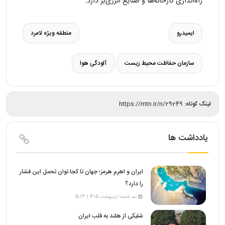
راه‌اندازی کارخانه‌ها و صنایع انرژی‌بر دارد.
ایمیدرو
منطقه ویژه لامرد
سازمان حفاظت محیط زیست
آلودگی هوا
لینک کوتاه:
https://mtn.ir/n/29249
یادداشت ها
ایران و اهرم هرمز؛ جهان تا کجا توان تحمل این فشار
را دارد؟
سه شنبه,1 اردیبهشت 1405 | 15:22
شلیکی از هلند به قلب ایران