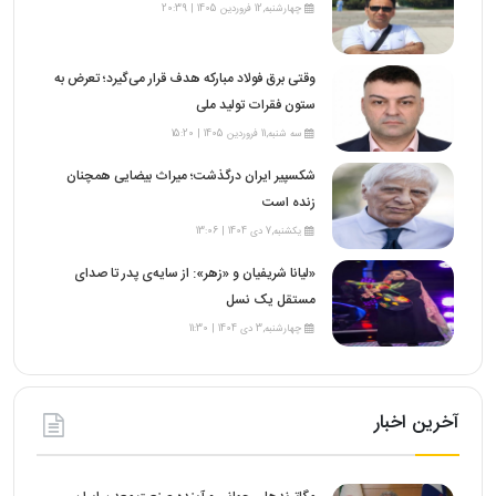
چهارشنبه,12 فروردین 1405 | 20:39
وقتی برق فولاد مبارکه هدف قرار می‌گیرد؛ تعرض به
ستون فقرات تولید ملی
سه شنبه,11 فروردین 1405 | 15:20
شکسپیر ایران درگذشت؛ میراث بیضایی همچنان
زنده است
یکشنبه,7 دی 1404 | 13:06
«لیانا شریفیان و «زهر»: از سایه‌ی پدر تا صدای
مستقل یک نسل
چهارشنبه,3 دی 1404 | 11:30
آخرین اخبار