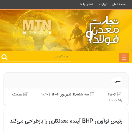
صفحه اصلی
درباره ما
تماس با ما
مس
6806
سه شنبه,11 شهریور 1404 | 10:10
سیامک
راشت نیا
رئیس نوآوری BHP آینده معدنکاری را بازطراحی می‌کند