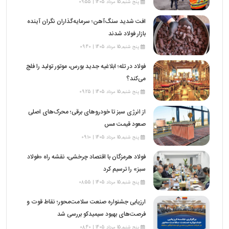
پنج شنبه,15 مرداد 1405 | 09:55
افت شدید سنگ‌آهن؛ سرمایه‌گذاران نگران آینده
بازار فولاد شدند
پنج شنبه,15 مرداد 1405 | 09:40
فولاد در تله؛ ابلاغیه جدید بورس، موتور تولید را فلج
می‌کند؟
پنج شنبه,15 مرداد 1405 | 09:25
از انرژی سبز تا خودروهای برقی؛ محرک‌های اصلی
صعود قیمت مس
پنج شنبه,15 مرداد 1405 | 09:10
فولاد هرمزگان با اقتصاد چرخشی، نقشه راه «فولاد
سبز» را ترسیم کرد
پنج شنبه,15 مرداد 1405 | 08:55
ارزیابی جشنواره صنعت سلامت‌محور؛ نقاط قوت و
فرصت‌های بهبود سیمیدکو بررسی شد
پنج شنبه,15 مرداد 1405 | 08:40