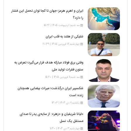
ایران و اهرم هرمز؛ جهان تا کجا توان تحمل این فشار
را دارد؟
سه شنبه,1 اردیبهشت 1405 | 15:22
شلیکی از هلند به قلب ایران
چهارشنبه,12 فروردین 1405 | 20:39
وقتی برق فولاد مبارکه هدف قرار می‌گیرد؛ تعرض به
ستون فقرات تولید ملی
سه شنبه,11 فروردین 1405 | 15:20
شکسپیر ایران درگذشت؛ میراث بیضایی همچنان
زنده است
یکشنبه,7 دی 1404 | 13:06
«لیانا شریفیان و «زهر»: از سایه‌ی پدر تا صدای
مستقل یک نسل
چهارشنبه,3 دی 1404 | 11:30